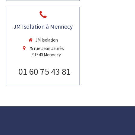
JM Isolation à Mennecy
JM Isolation
75 rue Jean Jaurès
91540
Mennecy
01 60 75 43 81