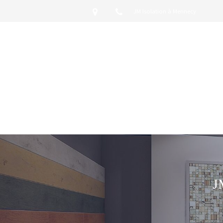
JM Isolation à Mennecy
J